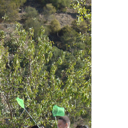
Pré-Escolar
1º Ciclo do
Ensino
Básico
2º Ciclo do
Ensino
Básico
3º Ciclo do
Ensino
Básico
Ensino
Secundário
Alterações
Climáticas
Insetos em
Ordem
Ciências
Naturais
Expressão