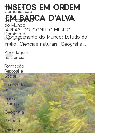
Expressão e
Comunicação
INSETOS EM ORDEM
Conhecimento
EM BARCA D'ALVA
do Mundo
Domínio da
ÁREAS DO CONHECIMENTO
linguagem
Conhecimento do Mundo; Estudo do
oral
meio; Ciências naturais; Geografia;
Abordagem
às ciências
Biologia; Geologia Esta atividade articula-
se...
Formação
Pessoal e
Social
Estudo do
meio
Físico-
Química
Geografia
Biologia
Geologia