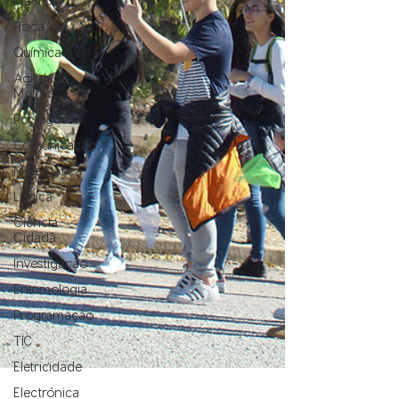
Plástica
Física
Química
Agilidade
Motora
Português
Comunicação
Matemática
Lógica
Ciência
Cidadã
Investigação
Entomologia
Programação
TIC
Eletricidade
Electrónica