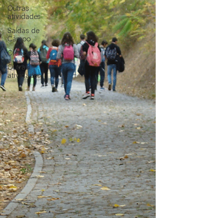
Outras
atividades
Saídas de
Campo
Ciências
Outras
atividades