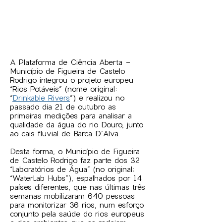
A Plataforma de Ciência Aberta -
Município de Figueira de Castelo
Rodrigo integrou o projeto europeu
“Rios Potáveis” (nome original:
“
Drinkable Rivers
”) e realizou no
passado dia 21 de outubro as
primeiras medições para analisar a
qualidade da água do rio Douro, junto
ao cais fluvial de Barca D’Alva.
Desta forma, o Município de Figueira
de Castelo Rodrigo faz parte dos 32
“Laboratórios de Água” (no original:
“WaterLab Hubs”), espalhados por 14
países diferentes, que nas últimas três
semanas mobilizaram 640 pessoas
para monitorizar 36 rios, num esforço
conjunto pela saúde do rios europeus