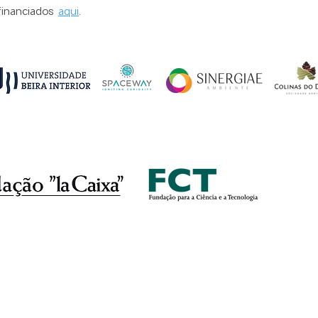
financiados
aqui
.