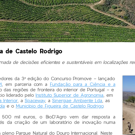
ra de Castelo Rodrigo
tomada de decisões eficientes e sustentáveis em
localizações r
edores da 3ª edição do Concurso Promove - lançado
I
, em parceria com a
Fundação para a Ciência e a
o das regiões de fronteira do interior de Portugal - e
io liderado pelo
Instituto Superior de Agronomia
, em
 Interior
, a
Spaceway
, a
Sinergiae Ambiente Lda
, as
ola
e o
Município de Figueira de Castelo Rodrigo
.
 500 mil euros, o BioD'Agro vem dar resposta a
ravés da criação de um laboratório de inovação numa
 pleno Parque Natural do Douro Internacional. Neste