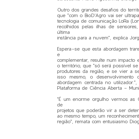
Outro dos grandes desafios do territó
que "com o BioD'Agro vai ser ultrap
tecnologia de comunicação LoRa (Lo
recolhidos pelas ilhas de sensores
última
instância para a nuvem", explica Jo
Espera-se que esta abordagem transd
e
complementar, resulte num impacto ef
o território, que "só será possível s
produtores da região, e se vier a se
isso mesmo, o desenvolvimento ci
abordagem centrada no utilizador.",
Plataforma de Ciência Aberta - Munic
"É um enorme orgulho vermos as C
de
projetos que poderão vir a ser determ
ao mesmo tempo, um reconhecimento
região", remata com entusiasmo Diog