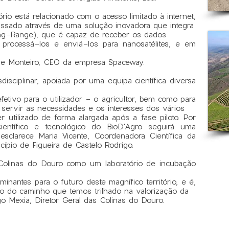
rio está relacionado com o acesso limitado à internet,
assado através de uma solução inovadora que integra
ng-Range), que é capaz de receber os dados
, processá-los e enviá-los para nanosatélites, e em
rge Monteiro, CEO da empresa Spaceway.
isciplinar, apoiada por uma equipa científica diversa
etivo para o utilizador - o agricultor, bem como para
e servir as necessidades e os interesses dos vários
r utilizado de forma alargada após a fase piloto. Por
entífico e tecnológico do BioD'Agro seguirá uma
 esclarece Maria Vicente, Coordenadora Científica da
ípio de Figueira de Castelo Rodrigo.
olinas do Douro como um laboratório de incubação
inantes para o futuro deste magnífico território, e é,
 do caminho que temos trilhado na valorização da
o Mexia, Diretor Geral das Colinas do Douro.