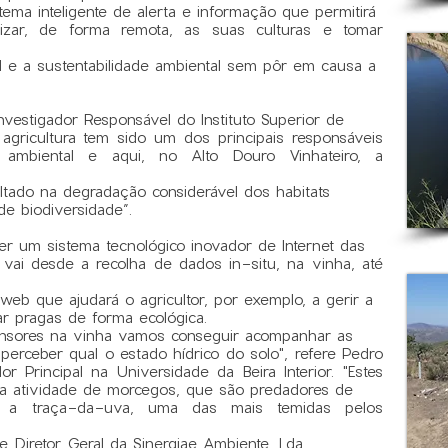
tema inteligente de alerta e informação que permitirá
rizar, de forma remota, as suas culturas e tomar
 e a sustentabilidade ambiental sem pôr em causa a
vestigador Responsável do Instituto Superior de
agricultura tem sido um dos principais responsáveis
e ambiental e aqui, no Alto Douro Vinhateiro, a
ultado na degradação considerável dos habitats
e biodiversidade”.
er um sistema tecnológico inovador de Internet das
e vai desde a recolha de dados in-situ, na vinha, até
eb que ajudará o agricultor, por exemplo, a gerir a
ar pragas de forma ecológica.
sensores na vinha vamos conseguir acompanhar as
perceber qual o estado hídrico do solo", refere Pedro
or Principal na Universidade da Beira Interior. "
Estes
 a atividade de morcegos, que são predadores de
 a traça-da-uva, uma das mais temidas pelos
e Diretor Geral da Sinergiae Ambiente, Lda.