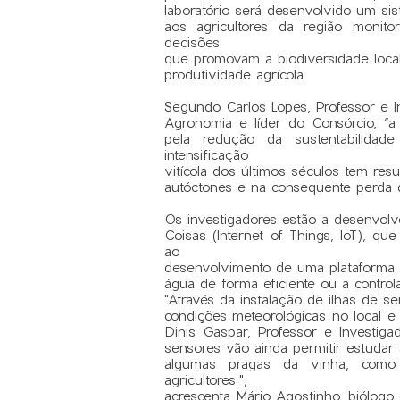
laboratório será desenvolvido um sis
aos agricultores da região monito
decisões
que promovam a biodiversidade local
produtividade agrícola.
Segundo Carlos Lopes, Professor e In
Agronomia e líder do Consórcio, “a 
pela redução da sustentabilidad
intensificação
vitícola dos últimos séculos tem res
autóctones e na consequente perda d
Os investigadores estão a desenvolv
Coisas (Internet of Things, IoT), qu
ao
desenvolvimento de uma plataforma w
água de forma eficiente ou a control
"Através da instalação de ilhas de 
condições meteorológicas no local e 
Dinis Gaspar, Professor e Investigad
sensores vão ainda permitir estudar
algumas pragas da vinha, como
agricultores.",
acrescenta Mário Agostinho, biólogo 