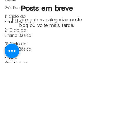
Posts em breve
Pré-Escolar
1º Ciclo do
Explore outras categorias neste
Ensino Básico
blog ou volte mais tarde.
2º Ciclo do
Ensino Básico
3º Ciclo do
HORÁRIO
Ensino Básico
De segunda a sexta
9h00-12h30 | 14h00-17h30
Ensino
Necessidade de marcação prévia.
Secundário
A visita é igualmente possível aos fins de semana
se for previamente agendada.
Alterações
AGENDAMENTO DE VISITAS
Climáticas
E-mail:
info@plataforma.edu.pt
Insetos em
Telemóvel:
960 480 899
Ordem
(chamada para a rede móvel nacional)
Ciências
MORADA
Naturais
Plataforma de Ciência Aberta
Expressão
Rua da Pedriça, Nº39
Plástica
6440 – 071 Barca D’Alva​
Física
Figueira de Castelo Rodrigo