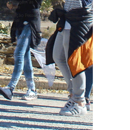
Abordagem às
ciências
Formação Pessoal
e Social
Estudo do meio
Físico-Química
Geografia
Biologia
Geologia
Outras atividades
Saídas de Campo
Ciências
Outras atividades