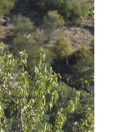
Pré-Escolar
1º Ciclo do Ensino
Básico
2º Ciclo do Ensino
Básico
3º Ciclo do Ensino
Básico
Ensino Secundário
Alterações
Climáticas
Insetos em Ordem
Ciências Naturais
Expressão Plástica
Física
Química
Agilidade Motora
Português