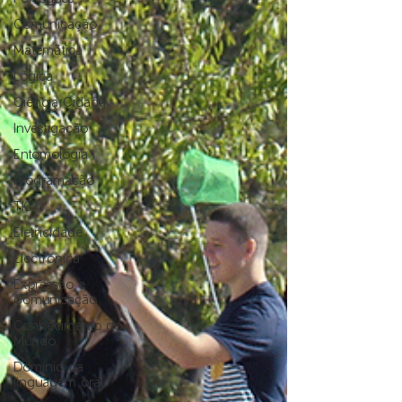
Comunicação
Matemática
Lógica
Ciência Cidadã
Investigação
Entomologia
Programação
TIC
Eletricidade
Electrónica
Expressão e
Comunicação
Conhecimento do
Mundo
Domínio da
linguagem oral