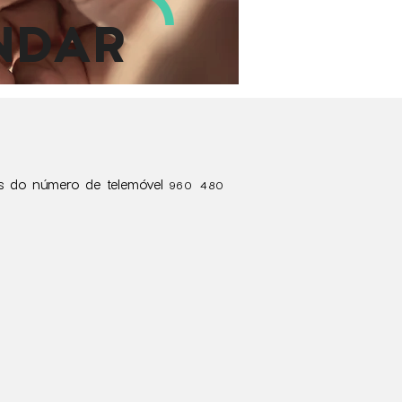
NDAR
vés do número de telemóvel
960 480