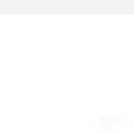
AGENDAMENTO DE VISITAS
E-mail:
info@plataforma.edu.pt
Pl
h30
Telemóvel: 960 480 899
ão
(chamada para a rede móvel
6
nacional)
F
vel
or
mmons - Atribuição 4.0 Internacional)