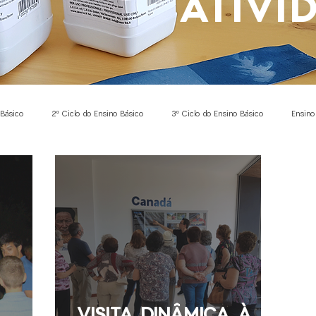
ATIVI
 Básico
2º Ciclo do Ensino Básico
3º Ciclo do Ensino Básico
Ensino
rdem
Ciências Naturais
Expressão Plástica
Física
Química
ica
Ciência Cidadã
Investigação
Entomologia
Programação
o
Conhecimento do Mundo
Domínio da linguagem oral
Abordagem à
VISITA DINÂMICA À