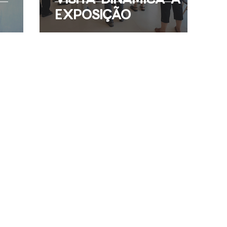
EXPOSIÇÃO
o meio
Físico-Química
AGENDAMENTO DE VISITAS
E-mail:
info@plataforma.edu.pt
Pl
h30
Telemóvel: 960 480 899
ão
(chamada para a rede móvel
6
nacional)
F
vel
or