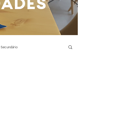
DADES
 Secundário
Agilidade Motora
Português
TIC
Eletricidade
s ciências