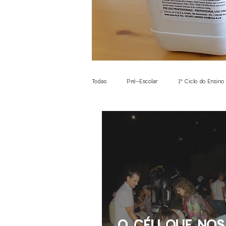
Todas
Pré-Escolar
1º Ciclo do Ensino
Alterações Climáticas
Insetos em O
Comunicação
Matemática
Lóg
Electrónica
Expressão e Comunicaçã
O CÉU QUE NOS