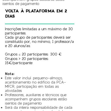
isentos de pagamento
VOLTA À PLATAFORMA EM 2
DIAS
Inscrições limitadas a um máximo de 30
participantes.
Cada grupo de participantes deverá ser
constituído por, no mínimo, 1 professor/a
e 20 alunos/as.
Grupos ≤ 20 participantes: 300 €
Grupos > 20 participantes:
15€/participante
Nota:
Este valor incluí: pequeno-almoço,
acantonamento no edifício da PCA-
MFCR, participação em todas as
atividades
Professores, auxiliares e técnicos que
acompanhem grupos escolares estão
isentos de pagamento
Será da inteira responsabilidade de cada