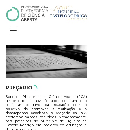
PREÇÁRIO
Sendo a Plataforma de Ciência Aberta (PCA)
um projeto de inovação social com um foco
particular ao nível da educação, com o
objetivo de promover a motivação e o
desempenho escolares, o preçário da PCA
contempla valores reduzidos. Nomeadamente,
para parceiros do Município de Figueira de
Castelo Rodrigo em projetos de educação e
de inovação social.