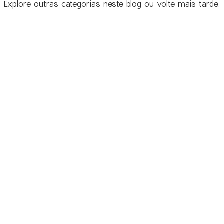
Explore outras categorias neste blog ou volte mais tarde.
o meio
Físico-Química
AGENDAMENTO DE VISITAS
E-mail:
info@plataforma.edu.pt
Pl
h30
Telemóvel: 960 480 899
ão
(chamada para a rede móvel
6