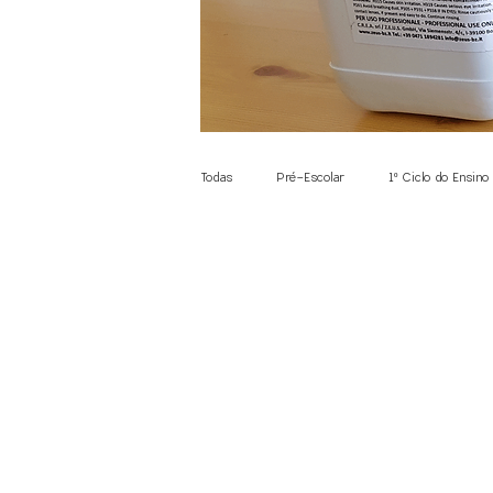
Todas
Pré-Escolar
1º Ciclo do Ensino
Alterações Climáticas
Insetos em O
Comunicação
Matemática
Lóg
Electrónica
Expressão e Comunicaçã