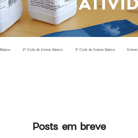
ATIVI
 Básico
2º Ciclo do Ensino Básico
3º Ciclo do Ensino Básico
Ensino
rdem
Ciências Naturais
Expressão Plástica
Física
Química
ica
Ciência Cidadã
Investigação
Entomologia
Programação
Posts em breve
o
Conhecimento do Mundo
Domínio da linguagem oral
Abordagem à