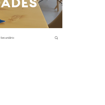
DADES
 Secundário
Agilidade Motora
Português
TIC
Eletricidade
s ciências