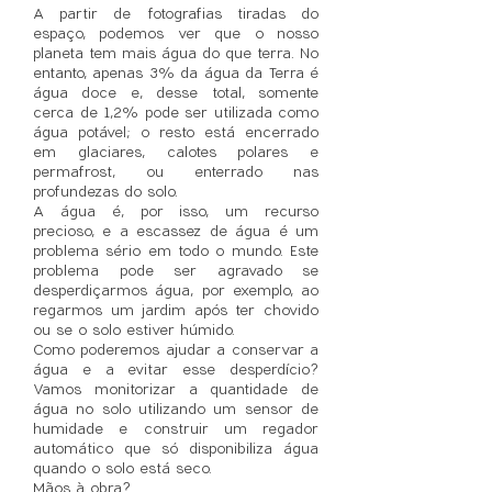
A partir de fotografias tiradas do
espaço, podemos ver que o nosso
planeta tem mais água do que terra. No
entanto, apenas 3% da água da Terra é
água doce e, desse total, somente
cerca de 1,2% pode ser utilizada como
água potável; o resto está encerrado
em glaciares, calotes polares e
permafrost, ou enterrado nas
profundezas do solo.
A água é, por isso, um recurso
precioso, e a escassez de água é um
problema sério em todo o mundo. Este
problema pode ser agravado se
desperdiçarmos água, por exemplo, ao
regarmos um jardim após ter chovido
ou se o solo estiver húmido.
Como poderemos ajudar a conservar a
água e a evitar esse desperdício?
Vamos monitorizar a quantidade de
água no solo utilizando um sensor de
humidade e construir um regador
automático que só disponibiliza água
quando o solo está seco.
Mãos à obra?